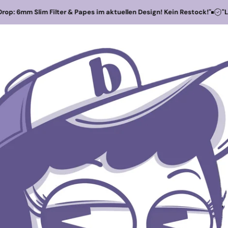
: 6mm Slim Filter & Papes im aktuellen Design! Kein Restock!"
"Limi
baked by bae